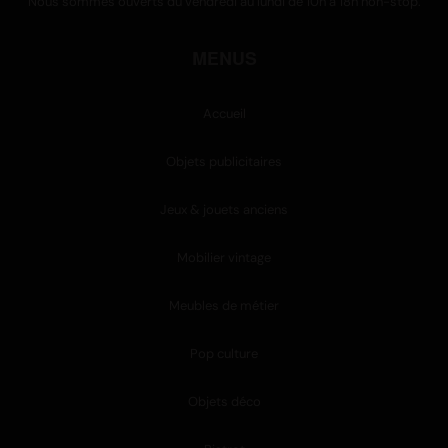
Nous sommes ouverts du vendredi au lundi de 10h à 18h non-stop.
MENUS
Accueil
Objets publicitaires
Jeux & jouets anciens
Mobilier vintage
Meubles de métier
Pop culture
Objets déco