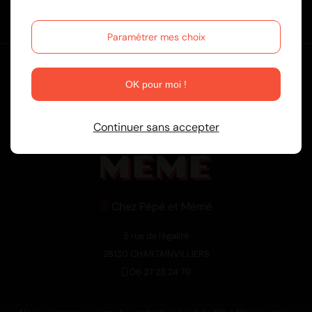
Contactez-nous
Paramétrer mes choix
OK pour moi !
Continuer sans accepter
Chez Pépé et Mémé
5 rue de l'égalité
28130 CHARTAINVILLIERS
06 27 28 24 79